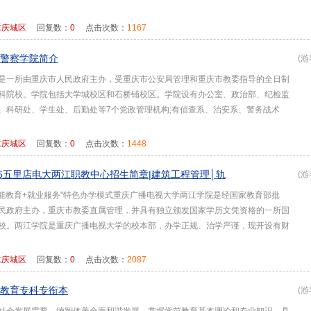
重庆城区
回复数：
0
点击次数：
1167
警察学院简介
(游
是一所由重庆市人民政府主办，受重庆市公安局管理和重庆市教委指导的全日制
科院校。学院包括大学城校区和石桥铺校区。学院设有办公室、政治部、纪检监
、科研处、学生处、后勤处等7个党政管理机构;有侦查系、治安系、警务战术
重庆城区
回复数：
0
点击次数：
1448
16五里店电大两江职教中心招生简章|建筑工程管理│轨
(游
技能教育+就业服务"特色办学模式重庆广播电视大学两江学院是经国家教育部批
民政府主办，重庆市教委直属管理，并具有独立颁发国家学历文凭资格的一所国
校。两江学院是重庆广播电视大学的校本部，办学正规、治学严谨，现开设有财
重庆城区
回复数：
0
点击次数：
2087
教育专科专衔本
(游