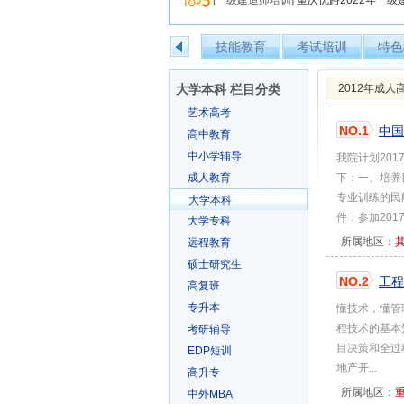
[一级建造师培训]
重庆优路2022年一
技能教育
考试培训
特色
大学本科 栏目分类
2012年成
艺术高考
NO.1
中国
高中教育
中小学辅导
我院计划20
成人教育
下：一、培养
专业训练的民
大学本科
件：参加2017年
大学专科
所属地区：
远程教育
硕士研究生
NO.2
工程
高复班
专升本
懂技术，懂管
程技术的基本
考研辅导
目决策和全过
EDP短训
地产开...
高升专
所属地区：
中外MBA