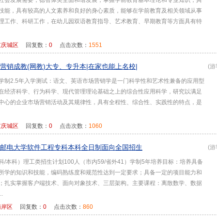
社会发展需要，德智体美全面和谐发展，掌握学前教育基本理论和专业知识，具
技能，具有较高的人文素养和良好的身心素质，能够在学前教育及相关领域从事
理工作、科研工作，在幼儿园双语教育指导、艺术教育、早期教育等方面具有特
重庆城区
回复数：
0
点击次数：
1551
营销成教(网教)大专、专升本|在家也能上名校|
(游
学制2.5年入学测试：语文、英语市场营销学是一门科学性和艺术性兼备的应用型
在经济科学、行为科学、现代管理理论基础之上的综合性应用科学，研究以满足
中心的企业市场营销活动及其规律性，具有全程性、综合性、实践性的特点，是
重庆城区
回复数：
0
点击次数：
1060
邮电大学软件工程专科本科全日制面向全国招生
(游
科/本科）理工类招生计划100人（市内59/省外41）学制5年培养目标：培养具备
所学的知识和技能，编码熟练度和规范性达到一定要求；具备一定的项目能力和
；扎实掌握客户端技术、面向对象技术、三层架构。主要课程：离散数学、数据
.
南岸区
回复数：
0
点击次数：
860