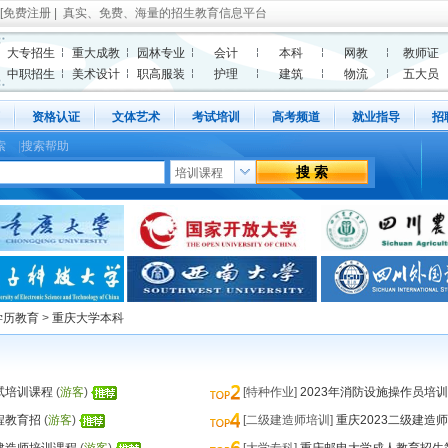
[
免费注册
| 真实、免费、海量的招生教育信息平台
大专招生
重大成教
园林专业
会计
本科
网教
教师证
中职招生
美术设计
职高服装
护理
建筑
物流
五大员
资格认证
文体艺术
考试培训
高考频道
就业指导
招
索
|
搜索帮助
学历教育
>
重庆大学本科
试培训课程
(
游客
)
[特种作业]
2023年消防设施操作员培
程教育招
(
游客
)
[二级建造师培训]
重庆2023二级建造