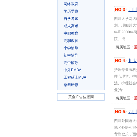
网络教育
NO.3
四川
学历学位
自学考试
四川大学网络
划。现四川大
成人高考
年和2000
中职教育
院、成...
高职教育
所属地区：
小学辅导
初中辅导
NO.4
川大
高中辅导
护理专业医科
中外EMBA
理心理学、护
工程硕士MBA
法、护理社会
总裁研修
业(专...
黄金广告位招商
所属地区：
NO.5
四川
四川外国语大
地区外语和涉
背靠歌乐，面