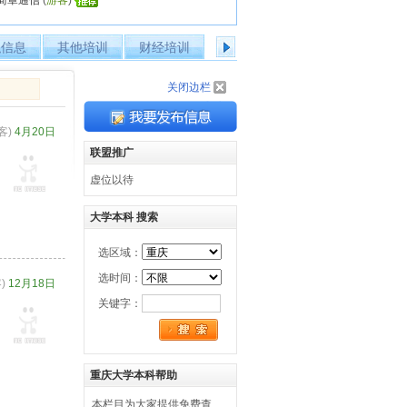
简章通信
(
游客
)
职信息
其他培训
财经培训
个人简历
出国留学
企
关闭边栏
客)
4月20日
联盟推广
虚位以待
大学本科 搜索
选区域：
选时间：
)
12月18日
关键字：
重庆大学本科帮助
本栏目为大家提供免费查