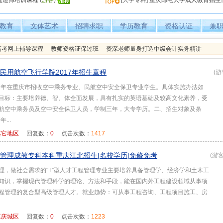
级建造师培训课程
(
游客
)
[大学专科]
重庆邮电大学成人教育招生
教育
文体艺术
招聘求职
学历教育
资格认证
兼
人高考网上辅导课程
教师资格证保过班
资深老师量身打造中级会计实务精讲
民用航空飞行学院2017年招生章程
(游
17年在重庆市招收空中乘务专业、民航空中安全保卫专业学生。具体实施办法如
目标：主要培养德、智、体全面发展，具有扎实的英语基础及较高文化素养，受
航空中乘务员及空中安全保卫人员，学制三年，大专学历。二、招生对象及条
...
其它地区
回复数：
0
点击次数：
1417
管理成教专科本科重庆江北招生|名校学历|免修免考
(游客
理，做社会需求的"T”型人才工程管理专业主要培养具备管理学、经济学和土木工
知识，掌握现代管理科学的理论、方法和手段，能在国内外工程建设领域从事项
程管理的复合型高级管理人才。就业趋势：可从事工程咨询、工程项目施工、房
重庆城区
回复数：
0
点击次数：
1223