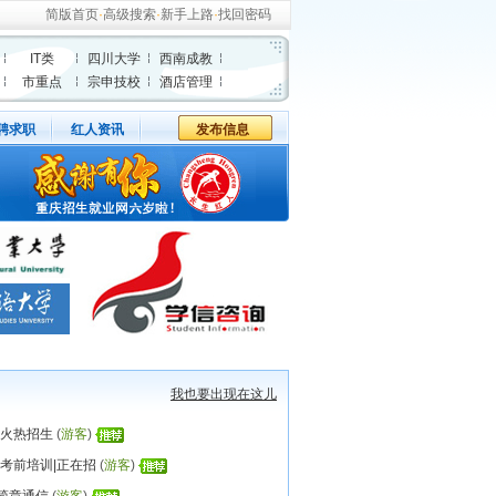
简版首页
·
高级搜索
·
新手上路
·
找回密码
IT类
四川大学
西南成教
市重点
宗申技校
酒店管理
聘求职
红人资讯
发布信息
我也要出现在这儿
训火热招生
(
游客
)
师考前培训|正在招
(
游客
)