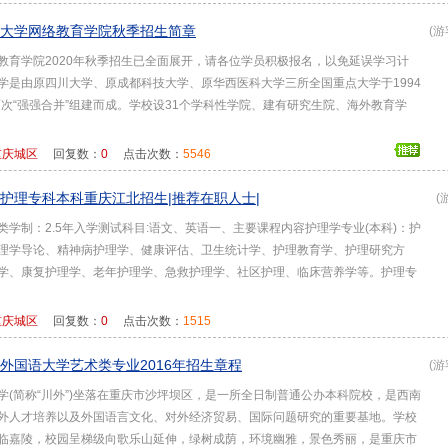
大学网络教育学院秋季招生简章
(游
教育学院2020年秋季招生已全面展开，请各位学员积极报名，以免延误学习计
学是由原四川大学、原成都科技大学、原华西医科大学三所全国重点大学于1994
年两次“强强合并”组建而成。学校设31个学科性学院、建有研究生院、海外教育学
重庆城区
回复数：
0
点击次数：
5546
护理专科本科重庆江北招生|推荐在职人士|
(
类学制：2.5年入学测试科目:语文、英语一、主要课程内容护理学专业(本科)：护
理学导论、精神病护理学、健康评估、卫生统计学、护理教育学、护理研究方
学、康复护理学、老年护理学、急救护理学、社区护理、临床营养学等。护理专
重庆城区
回复数：
0
点击次数：
1515
外国语大学艺术类专业2016年招生章程
(游
学(简称“川外”)坐落在重庆市沙坪坝区，是一所全日制普通公办本科院校，是西南
外人才培养以及外国语言文化、对外经济贸易、国际问题研究的重要基地。学校
临嘉陵，校园呈梯级向歌乐山延伸，绿树成荫，环境幽雅，景色秀丽，是重庆市