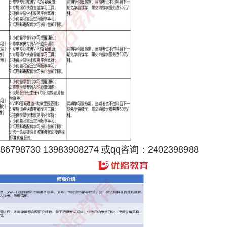
798730 13983908274 或qq咨询：2402398988