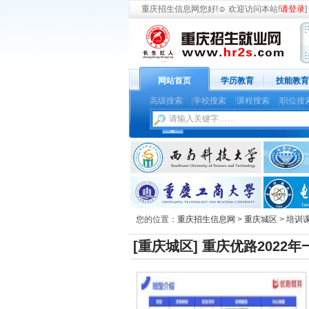
重庆招生信息网
您好!
☺
欢迎访问本站!
请登录
] 
网站首页
学历教育
技能教育
高级搜索
|
学校搜索
|
课程搜索
|
职位搜
您的位置：
重庆招生信息网
>
重庆城区
>
培训
[重庆城区]
重庆优路2022