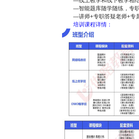
—线上教学和线下教学相结
—智能题库随学随练，专职
—讲师+专职答疑老师+专
培训课程详情：