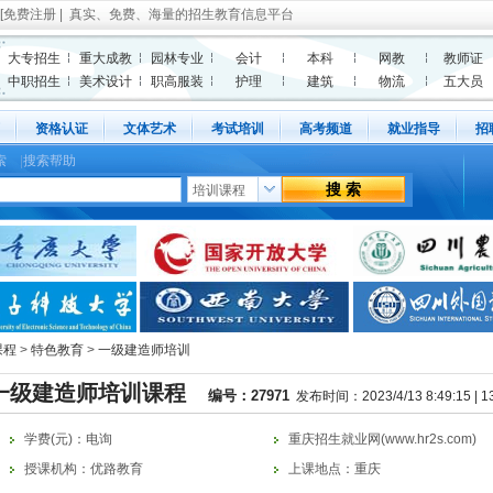
[
免费注册
| 真实、免费、海量的招生教育信息平台
大专招生
重大成教
园林专业
会计
本科
网教
教师证
中职招生
美术设计
职高服装
护理
建筑
物流
五大员
资格认证
文体艺术
考试培训
高考频道
就业指导
招
索
|
搜索帮助
课程
>
特色教育
>
一级建造师培训
年一级建造师培训课程
编号：
27971
发布时间：2023/4/13 8:49:15 |
1
兴趣
学费(元)：电询
重庆招生就业网(www.hr2s.com)
授课机构：优路教育
上课地点：重庆