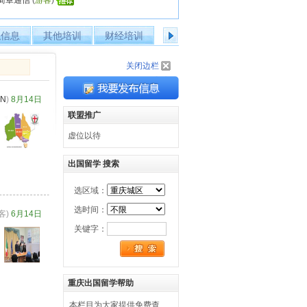
简章通信
(
游客
)
出国留学
职信息
其他培训
财经培训
个人简历
企
关闭边栏
CN
)
8月14日
联盟推广
虚位以待
出国留学 搜索
选区域：
选时间：
客)
6月14日
关键字：
重庆出国留学帮助
本栏目为大家提供免费查