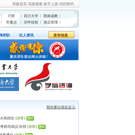
简版首页
·
高级搜索
·
新手上路
·
找回密码
IT类
四川大学
西南成教
市重点
宗申技校
酒店管理
聘求职
红人资讯
发布信息
我也要出现在这儿
训火热招生
(
游客
)
师考前培训|正在招
(
游客
)