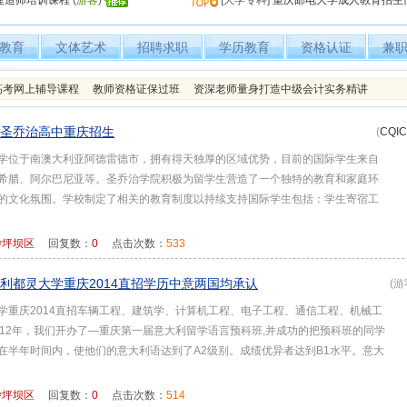
级建造师培训课程
(
游客
)
[大学专科]
重庆邮电大学成人教育招生
教育
文体艺术
招聘求职
学历教育
资格认证
兼
人高考网上辅导课程
教师资格证保过班
资深老师量身打造中级会计实务精讲
圣乔治高中重庆招生
(
CQI
学位于南澳大利亚阿德雷德市，拥有得天独厚的区域优势，目前的国际学生来自
希腊、阿尔巴尼亚等。圣乔治学院积极为留学生营造了一个独特的教育和家庭环
的文化氛围。学校制定了相关的教育制度以持续支持国际学生包括：学生寄宿工
沙坪坝区
回复数：
0
点击次数：
533
利都灵大学重庆2014直招学历中意两国均承认
(游
学重庆2014直招车辆工程、建筑学、计算机工程、电子工程、通信工程、机械工
012年，我们开办了—重庆第一届意大利留学语言预科班,并成功的把预科班的同学
在半年时间内，使他们的意大利语达到了A2级别。成绩优异者达到B1水平。意大
沙坪坝区
回复数：
0
点击次数：
514