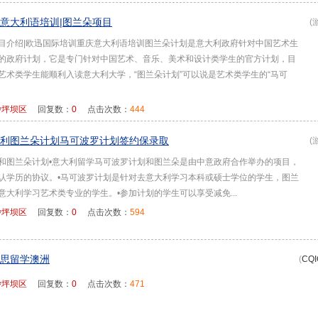
意大利语培训|图兰朵项目
(
目介绍|欧迅国际培训重庆意大利语培训图兰朵计划是意大利政府针对中国艺术生
的政府计划，它是专门针对中国艺术、音乐、美术和设计类学生的官方计划，目
艺术类学生能顺利入读意大利大学，“图兰朵计划”可以说是艺术类学生的“马可
沙坪坝区
回复数：
0
点击次数：
444
利图兰朵计划马可波罗计划签约保录取
(
和图兰朵计划•意大利留学马可波罗计划和图兰朵是由中意政府合作举办的项目，
认学历的协议。•马可波罗计划是针对去意大利学习本科或硕士学位的学生，图兰
意大利学习艺术类专业的学生。•参加计划的学生可以享受减免...
沙坪坝区
回复数：
0
点击次数：
594
思留学澳洲
(
CQ
沙坪坝区
回复数：
0
点击次数：
471