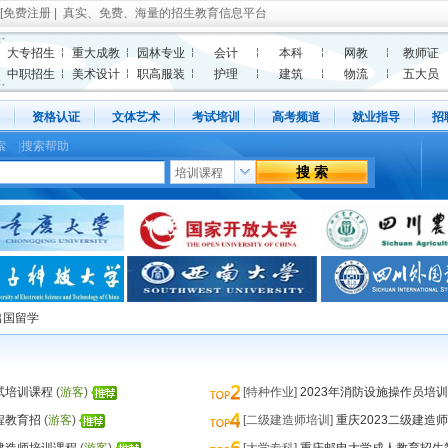
[
免费注册
| 真实、免费、海量的招生教育信息平台
大专招生
重大成教
园林专业
会计
本科
网教
教师证
中职招生
美术设计
职高服装
护理
建筑
物流
五大员
资格认证
文体艺术
考试培训
高考频道
就业指导
招
索
|
搜索帮助
出国留学
试培训课程
(
游客
)
[特种作业]
2023年消防设施操作员培
程教育招
(
游客
)
[二级建造师培训]
重庆2023二级建造