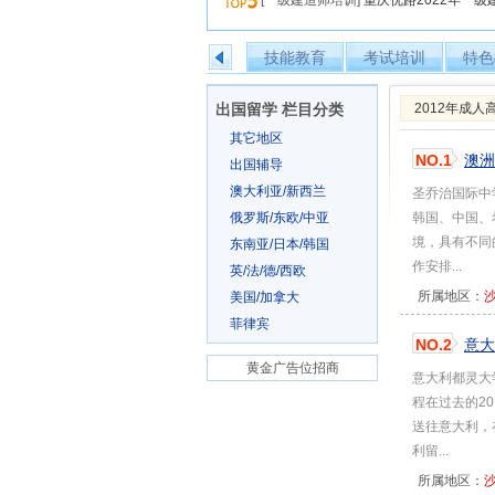
[一级建造师培训]
重庆优路2022年一
技能教育
考试培训
特色
出国留学 栏目分类
2012年成
其它地区
NO.1
澳洲
出国辅导
澳大利亚/新西兰
圣乔治国际中
俄罗斯/东欧/中亚
韩国、中国、
境，具有不同
东南亚/日本/韩国
作安排...
英/法/德/西欧
所属地区：
美国/加拿大
菲律宾
NO.2
意大
黄金广告位招商
意大利都灵大
程在过去的2
送往意大利，
利留...
所属地区：