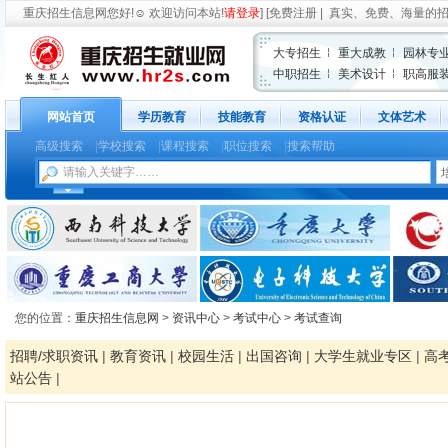
重庆招生信息网
您好!
☺
欢迎访问本站!
请登录
] [
免费注册
| 真实、免费、海量的
大专招生
重大成教
园林专
中职招生
美术设计
职高服
网站首页
学历教育
技能教育
资格认证
文体艺术
高级搜索
|
学校搜索
|
课程搜索
|
职位搜索
|
搜索帮助
您的位置：
重庆招生信息网
>
资讯中心
>
考试中心
>
考试查询
招聘/求职资讯
|
教育资讯
|
校园生活
|
出国咨询
|
大学生就业专区
|
高
站公告
|