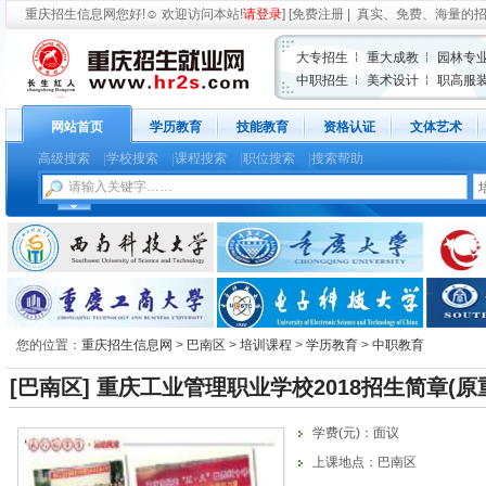
重庆招生信息网
您好!
☺
欢迎访问本站!
请登录
] [
免费注册
| 真实、免费、海量的
大专招生
重大成教
园林专
中职招生
美术设计
职高服
网站首页
学历教育
技能教育
资格认证
文体艺术
高级搜索
|
学校搜索
|
课程搜索
|
职位搜索
|
搜索帮助
您的位置：
重庆招生信息网
>
巴南区
>
培训课程
>
学历教育
>
中职教育
[巴南区]
重庆工业管理职业学校2018招生简章(原
大专
编号：
22341
发布时间：2018/6/22 15
学费(元)：面议
上课地点：巴南区