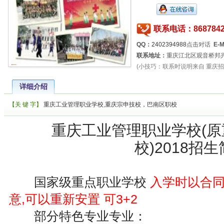
联系电话：8687842
QQ：
2402394988
点击对话
E-M
联系地址：
重庆江北区观音桥邦兴
(小技巧：联系时说明来自 重庆招
详细介绍
【关 键 字】
重庆工业管理职业学校
,
重庆宗申技校，巴南区职校
重庆工业管理职业学校(
校)2018招
国家级重点职业学校
入学时以合
意,可以重新安置 可3+2
部分特色专业专业：