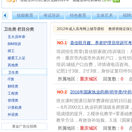
[一级建造师培训]
重庆优路2022年一级建造师培训课程
(
游客
)
技能教育
考试培训
特色教育
文体艺术
招聘
卫生类 栏目分类
2012年成人高考网上辅导课程
教师资格证保
五大员年审
NO.1
喜佳联月嫂、养老护理员培训可考
BIM培训
焊工
培训招生简章(喜佳联家政)培训项目：
件：重庆市内或市外农村户口，女性55
建委工人证
培训;城镇户口自费，详情请电话咨询
其他类
记照1寸3张、2寸3张，身份证复印件5张
卫生类
所属地区：
重庆城区
回复数：
0
点
IT类
财经类
NO.2
2016年国家执业药师(药学类/中
工程类
班次课时授课日期学费课程说明15日超级
管理类
～8月2000元1.执业药师顶级名师
计算机类
现成绩的提升。2.模块化教学+零基础
外语类
教学方法，有效弥补短板。3.送《国家执
黄金广告位招商
所属地区：
重庆城区
回复数：
0
点