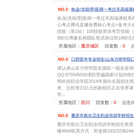
NO.3
执业(含助理)医师一考过关高端课
执业(含助理)医师一考过关高端课程
心考点腾讯直播免费核心考点+备考大
技能（第1站）100技能资深考官技能（
980元博傲名师团队笔试保过班1880元
所属地区：
重庆城区
回复数：
0
点
NO.4
口腔医学专业招生|山东力明学院
请认准山东力明学院全国统一报名咨询电话：
QQ:975545092谨防受骗国家计
明科技职业学院2014年面向全国招生简
米、总投资21亿元的新校区正在世界
学...
所属地区：
四川
回复数：
0
点击次
NO.5
重庆市朕尔卫生职业培训学校招生
重庆市朕尔卫生职业培训学校招生简章
楼466#联系方式：郭老师1832323624413