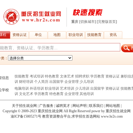
重庆
[
切换城市
] [
完整版首页
]
课程
资格认证
单位
地图
职业培训
技能教育
资讯
分类：
技能教育
考试培训
特色教育
文体艺术
招聘求职
学历教育
资格认证
兼职信
程信息
训
财经培训
个人简历
出国留学
企业管理
少儿培训
电脑培训
外语培训
职业培训
艺术培训
少儿培训
出国留学
资格认证
技能教
位学校
训
文化艺术
学历教育
特色教育
企业管理
其他培训
关于招生就业网
|
广告服务
|
诚聘英才
|
网站声明
|
联系我们
|
网站地图
|
Copyright © 2009-2023
重庆招生就业网
All Right Reserved power by 重庆招生就业网
渝ICP备15005271号
教育资源整合平台,求学招生首选网站 www.hr2s.com