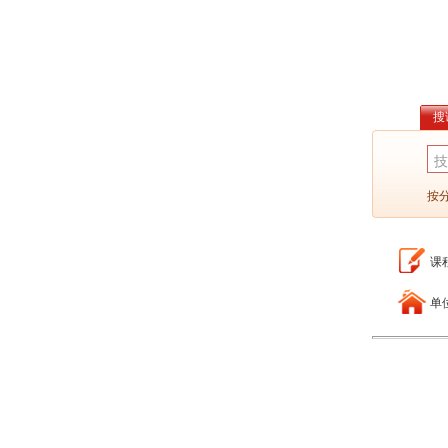
搜
按
课
单