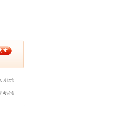
息
其他培
育
考试培