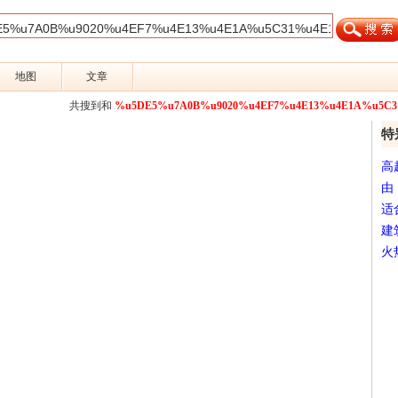
地图
文章
共搜到和
%u5DE5%u7A0B%u9020%u4EF7%u4E13%u4E1A%u5C3
特
高
由
适
建
火