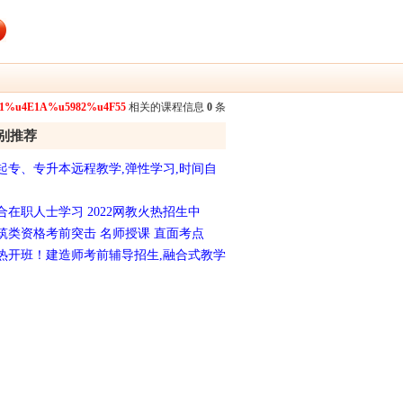
1%u4E1A%u5982%u4F55
相关的课程信息
0
条
别推荐
起专、专升本远程教学,弹性学习,时间自
合在职人士学习 2022网教火热招生中
筑类资格考前突击 名师授课 直面考点
热开班！建造师考前辅导招生,融合式教学